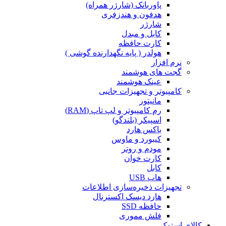
پاوربانک (شارژر همراه)
هدفون و هندزفری
شارژر
کابل و مبدل
کارت حافظه
هولدر ( پایه نگهدارنده گوشی )
نرم افزار
گجت های هوشمند
عینک هوشمند
کامپیوتر و تجهیزات جانبی
مانیتور
رم کامپیوتر و لپ تاپ (RAM)
اسپیکر (بلندگو)
باکس هارد
کیبورد و ماوس
مودم و روتر
کارت خوان
کابل
هاب USB
تجهیزات ذخیره‌سازی اطلاعات
هارد دیسک اکسترنال
حافظه SSD
فلش مموری
کالای استوک