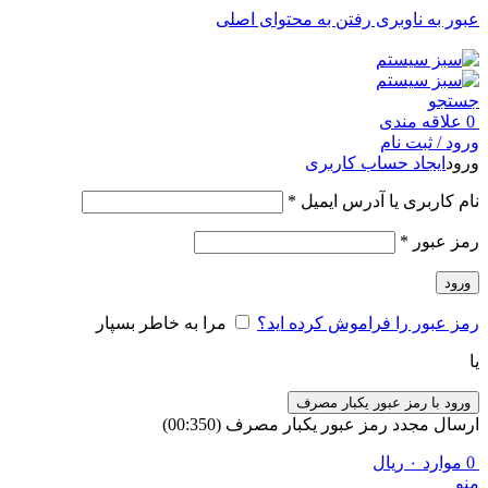
عبور به ناوبری
رفتن به محتوای اصلی
جستجو
0
علاقه مندی
ورود / ثبت نام
ورود
ایجاد حساب کاربری
الزامی
نام کاربری یا آدرس ایمیل
*
الزامی
رمز عبور
*
ورود
رمز عبور را فراموش کرده اید؟
مرا به خاطر بسپار
یا
ورود با رمز عبور یکبار مصرف
ارسال مجدد رمز عبور یکبار مصرف
(00:
350
)
0
موارد
۰
ریال
منو