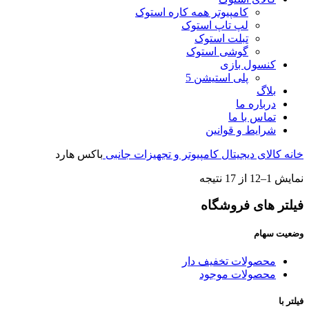
کامپیوتر همه کاره استوک
لپ تاپ استوک
تبلت استوک
گوشی استوک
کنسول بازی
پلی استیشن 5
بلاگ
درباره ما
تماس با ما
شرایط و قوانین
خانه
کالای دیجیتال
کامپیوتر و تجهیزات جانبی
باکس هارد
نمایش 1–12 از 17 نتیجه
فیلتر های فروشگاه
وضعیت سهام
محصولات تخفیف دار
محصولات موجود
فیلتر با