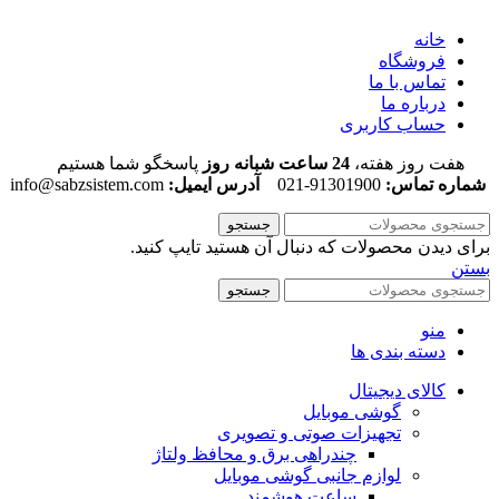
خانه
فروشگاه
تماس با ما
درباره ما
حساب کاربری
هفت روز هفته،
24 ساعت شبانه روز
پاسخگو شما هستیم
شماره تماس:
91301900-021
آدرس ایمیل:
info@sabzsistem.com
جستجو
برای دیدن محصولات که دنبال آن هستید تایپ کنید.
بستن
جستجو
منو
دسته بندی ها
کالای دیجیتال
گوشی موبایل
تجهیزات صوتی و تصویری
چندراهی برق و محافظ ولتاژ
لوازم جانبی گوشی موبایل
ساعت هوشمند