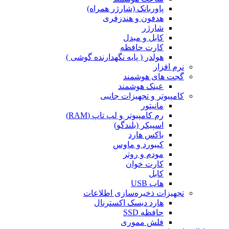
پاوربانک (شارژر همراه)
هدفون و هندزفری
شارژر
کابل و مبدل
کارت حافظه
هولدر ( پایه نگهدارنده گوشی )
نرم افزار
گجت های هوشمند
عینک هوشمند
کامپیوتر و تجهیزات جانبی
مانیتور
رم کامپیوتر و لپ تاپ (RAM)
اسپیکر (بلندگو)
باکس هارد
کیبورد و ماوس
مودم و روتر
کارت خوان
کابل
هاب USB
تجهیزات ذخیره‌سازی اطلاعات
هارد دیسک اکسترنال
حافظه SSD
فلش مموری