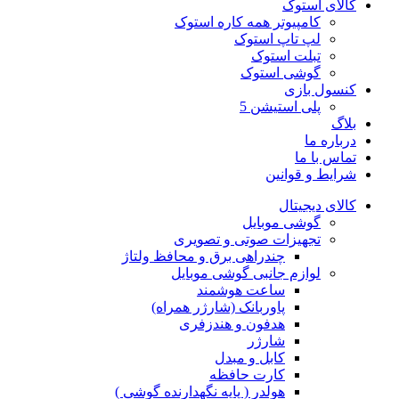
کالای استوک
کامپیوتر همه کاره استوک
لپ تاپ استوک
تبلت استوک
گوشی استوک
کنسول بازی
پلی استیشن 5
بلاگ
درباره ما
تماس با ما
شرایط و قوانین
کالای دیجیتال
گوشی موبایل
تجهیزات صوتی و تصویری
چندراهی برق و محافظ ولتاژ
لوازم جانبی گوشی موبایل
ساعت هوشمند
پاوربانک (شارژر همراه)
هدفون و هندزفری
شارژر
کابل و مبدل
کارت حافظه
هولدر ( پایه نگهدارنده گوشی )