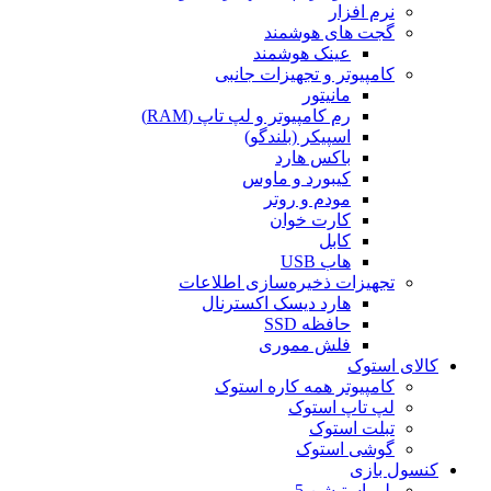
نرم افزار
گجت های هوشمند
عینک هوشمند
کامپیوتر و تجهیزات جانبی
مانیتور
رم کامپیوتر و لپ تاپ (RAM)
اسپیکر (بلندگو)
باکس هارد
کیبورد و ماوس
مودم و روتر
کارت خوان
کابل
هاب USB
تجهیزات ذخیره‌سازی اطلاعات
هارد دیسک اکسترنال
حافظه SSD
فلش مموری
کالای استوک
کامپیوتر همه کاره استوک
لپ تاپ استوک
تبلت استوک
گوشی استوک
کنسول بازی
پلی استیشن 5