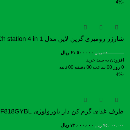
-4%
شارژر رومیزی گرین لاین مدل Wireless-Ch station 4 in 1
۶۱.۵۰۰.۰۰۰
ریال
۶۴.۰۰۰.۰۰۰
ریال
افزودن به سبد خرید
0
روز
00
ساعت
00
دقیقه
00
ثانیه
-4%
ظرف غذای گرم کن دار پاورولوژی Powerology Lumu Portable Heated Lunch Box PLBF818GYBL
۷۲.۰۰۰.۰۰۰
ریال
۷۵.۰۰۰.۰۰۰
ریال