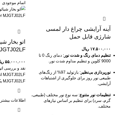
اتمام موجودی
آینه آرایشی چراغ دار لمسی
شارژی قابل حمل
JGTJ02LF
۱۷.۵۰۰.۰۰۰
ریال
تنظیم دمای رنگ و شدت نور
: دمای رنگ 0 تا
9000 کلوین و تنظیم مداوم شدت نور.
۵۵.۰۰۰.۰۰۰
ری
نورپردازی بی‌نظیر
: بازتولید 97% از رنگ‌های
طبیعی نور روز برای جلوگیری از اشتباهات
MJGTJ02LF یک گزینه ایده‌آل برای افرادی
آرایشی.
تنظیمات نور متنوع
: سه نوع نور مختلف (طبیعی،
اطلاعات بیشتر
گرم، سرد) برای تنظیم بر اساس نیازهای
مختلف.