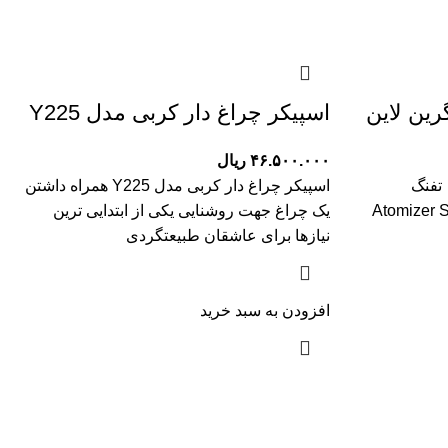
ین لاین ‎
اسپیکر چراغ دار کربی مدل Y225
۴۶.۵۰۰.۰۰۰
ریال
اسپری مه پاش اتمایزر گرین لاین ‎ تفنگ
اسپیکر چراغ دار کربی مدل Y225 همراه داشتن
ل Atomizer Spray Gun
یک چراغ جهت روشنایی یکی از ابتدایی ترین
نیازها برای عاشقان طبیعتگردی
افزودن به سبد خرید