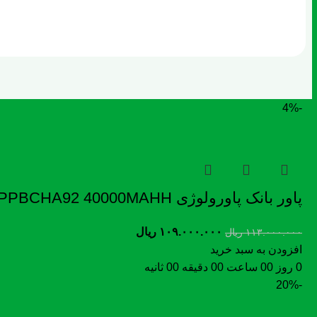
-4%
پاور بانک پاورولوژی Halo Beam PPBCHA92 40000MAHH
۱۰۹.۰۰۰.۰۰۰
ریال
۱۱۳.۰۰۰.۰۰۰
ریال
افزودن به سبد خرید
0
روز
00
ساعت
00
دقیقه
00
ثانیه
-20%