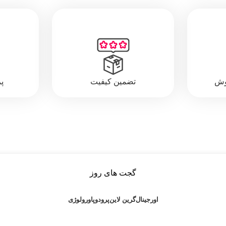
وش
تضمین کیفیت
پ
گجت های روز
اورجینال
گرین لاین
پرودو
پاورولوژی