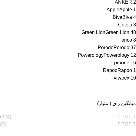
ANKER
2
Apple
Apple
1
Biva
Biva
4
Coteci
3
Green Lion
Green Lion
48
orico
8
Porodo
Porodo
37
Powerology
Powerology
12
proone
16
Rapoo
Rapoo
1
vivarex
10
میانگین رای (امتیاز)
(324)
(2)