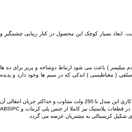
یز ایرانی است. ابعاد بسیار کوچک این محصول در کنار زیبایی چشمگیر و
 میلیمتر ) باعث می شود ارتباط دوشاخه و پریز برای ده ها
لفی ( مغناطیسی ) اندکی که در سیم ها وجود دارد و پدیده
مبدل برق هادرون مدل A08 اتصال محکمی بین دوشاخه و سوکت ایجاد میکند که مانع از جابه جایی دوشاخه می گردد. ولتاژ کاری این مبدل تا 250 ولت متناوب و حداکثر جریان انتقالی آن
10 آمپر است. شایان ذکر است کلیه قطعات فلزی به کار رفته در این محصول از مواد برنج و فسفربرنز و مواد به کار رفته در قطعات پلاستیک نیز کاملا از جنس پلی کربنات و ABS\PC