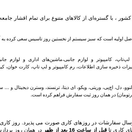
شور ، با گستره‌ای از
کالاهای متنوع
برای تمام اقشار جامعه
اولیه است که سبز سیستم از نخستین روز تاسیس سعی کرده به آن پای
لپ‌تاپ
،
کامپیوتر و لوازم جانبی
،
ماشین‌های اداری و لوازم جانب
یزات ذخیره سازی اطلاعات
،
رم کامپیوتر و لپ تاپ
،
کارت خوان
،
کی
نوو
،
دل
،
اچ‌پی
،
وریتی
،
ویکو
،
ای دیتا
،
ترنسند
،
وسترن دیجیتال
و … سبز
زارتومان) در همان روز ثبت سفارش فراهم کرده است.
سال سفارشات در روزهای کاری صورت می پذیرد. روز کاری 
ی کاری تا
قبل از ساعت 16 بعد از ظهر
در همان روز پردازش