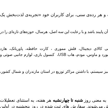
 و هر رده‌ی سنی، برای کاربران خود «تجربه‌ی لذت‌بخش یک
بند باشد و با رعایت این سه اصل، هرسال، حوزه‌های تازه‌ای را در
ی کالای دیجیتال
،
فلش مموری
،
کارت حافظه
،
پاوربانک
،
هارد
بورد و ماوس
،
مودم
،
هاب USB
،
کنسول بازی
،
لوازم جانبی صوتی و
 سیستم، با داشتن مراکز توزیع در استان مازندران و شمال کشور،
به معنی روز
شنبه تا چهارنشبه
هر هفته، به استثنای تعطیلات
 می‌‏شوند. سفارش های ثبت شده در روز پنجشنبه در اولین