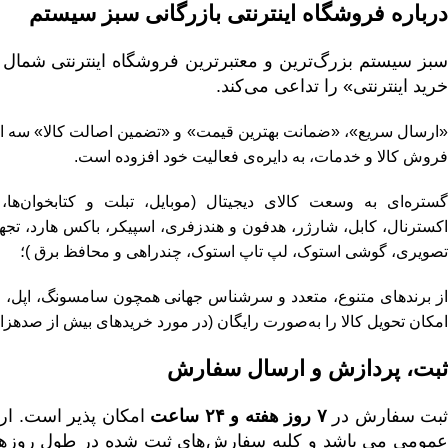
درباره فروشگاه اینترنتی بازرگانی
سبز سیستم
بز سیستم بزرگ‌ترین و معتبرترین فروشگاه اینترنتی شمال ک
خرید اینترنتی» را تداعی می‌کند.
«ارسال سریع»، «ضمانت بهترین قیمت» و «تضمین اصالت کالا» سه اصل 
فروش کالا و خدمات، به دایره‌ی فعالیت خود افزوده است.
گستره‌ای به وسعت کالای دیجیتال (
موبایل
، تبلت و کتابخوان‌ها
،
اکسترنال
،
کابل
،
شارژر
،
هدفون و هندزفری
،
اسپیکر
،
باکس هارد
،
تجه
تصویری
،
گوشی استوک
،
لپ تاپ استوک
،
چندراهی و محافظ برق
)؛
ز برندهای متنوع، متعدد و سرشناس جهانی همچون سامسونگ، اپل،
ل
امکان تحویل کالا را به‌صورت رایگان (در مورد خریدهای بیش از صده
ثبت، پردازش و ارسال سفارش
ثبت سفارش در
۷ روز هفته و ۲۴ ساعت
امکان پذیر است. ار
مومی می باشد و کلیه سفارش‏‌های ثبت شده در طول روزها