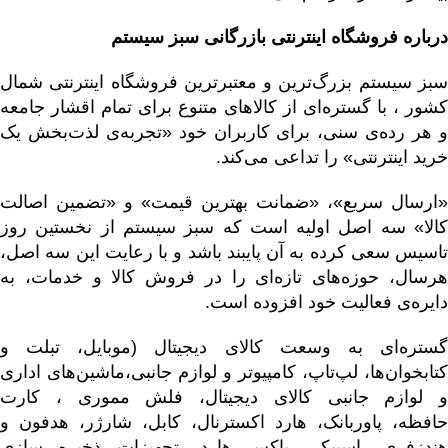
درباره فروشگاه اینترنتی بازرگانی
سبز سیستم
سبز سیستم بزرگ‌ترین و معتبرترین فروشگاه اینترنتی شمال
کشور ، با گستره‌ای از
کالاهای متنوع
برای تمام اقشار جامعه
و هر رده‌ی سنی، برای کاربران خود «تجربه‌ی لذت‌بخش یک
خرید اینترنتی» را تداعی می‌کند.
«ارسال سریع»، «ضمانت بهترین قیمت» و «تضمین اصالت
کالا» سه اصل اولیه است که سبز سیستم از نخستین روز
تاسیس سعی کرده به آن پایبند باشد و با رعایت این سه اصل،
هرسال، حوزه‌های تازه‌ای را در فروش کالا و خدمات، به
دایره‌ی فعالیت خود افزوده است.
ستره‌ای به وسعت کالای دیجیتال (
موبایل
، تبلت و
کتابخوان‌ها
،
لپ‌تاپ
،
کامپیوتر و لوازم جانبی
،
ماشین‌های اداری
و لوازم جانبی کالای دیجیتال
،
فلش مموری
،
کارت
حافظه
،
پاوربانک
،
هارد اکسترنال
،
کابل
،
شارژر
،
هدفون و
ندزفری
،
اسپیکر
،
باکس هارد
،
تجهیزات ذخیره سازی