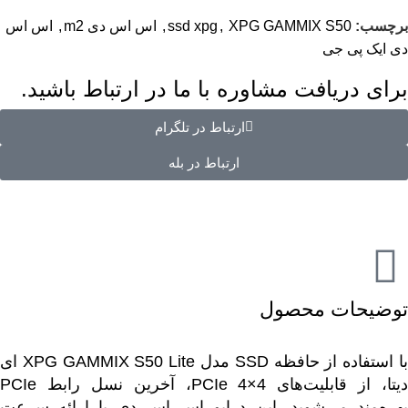
برچسب:
XPG GAMMIX S50
,
ssd xpg
,
اس اس دی m2
,
اس اس
دی ایک پی جی
برای دریافت مشاوره با ما در ارتباط باشید.
ارتباط در تلگرام
ارتباط در بله
توضیحات محصول
با استفاده از حافظه SSD مدل XPG GAMMIX S50 Lite ای
دیتا، از قابلیت‌های PCIe 4×4، آخرین نسل رابط PCIe
بهره‌مند می‌شوید. این درایو اس اس دی با ارائه سرعت