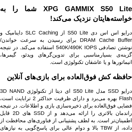
XPG GAMMIX S50 Lite شما را به
خواسته‌هایتان نزدیک می‌کند!
درایو اس اس دی S50 Lite از SLC Caching داینامیک و
DRAM Cache Buffer برای رسیدن به سرعت خواندن/
نوشتن تصادفی 540K/490K IOPS استفاده می‌کند. در نتیجه
گزینه‌ی بسیارمناسبی برای تدوین‌گرهای ویدئو، گیمرها،
انیماتورها و یا عاشقان تکنولوژی است.
حافظه کش فوق‌العاده برای بازی‌های آنلاین
درایو SSD مدل S50 Lite ای دیتا از تکنولوژی 3D NAND
Flash بهره می‌برد و دارای ظرفیت حداکثر 2 ترابایت است،
فضایی فوق‌العاده برای ذخیره‌سازی بازی و اطلاعات. در نتیجه
راندمان بالاتری را ارائه می‌دهد و از SSD های 2D قابل
اطمینان‌تر است. به لطف پشتیبانی از فناوری‌های محافظت از
داده، از TBW بالا و دوام عالی برای پاسخ‌گویی به نیازهای