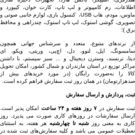
طلاعات
،
رم کامپیوتر و لپ تاپ
،
کارت خوان
،
کیبورد و
اوس
،
مودم
،
هاب USB
،
کنسول بازی
،
لوازم جانبی صوتی و
تصویری
،
گوشی استوک
،
لپ تاپ استوک
،
چندراهی و محافظ
برق
)؛
از برندهای متنوع، متعدد و سرشناس جهانی همچون
امسونگ، اپل،
لنوو
،
دل
،
اچ‌پی
،
وریتی
،
ویکو
،
ای
یتا
،
ترنسند
،
وسترن دیجیتال
و … سبز سیستم، با داشتن
مراکز توزیع در استان مازندران و شمال کشور، امکان تحویل
کالا را به‌صورت رایگان (در مورد خریدهای بیش از
صدهزارتومان) در همان روز ثبت سفارش فراهم کرده است.
ثبت، پردازش و ارسال سفارش
بت سفارش در
۷ روز هفته و ۲۴ ساعت
امکان پذیر است.
ارسال سفارشات در روزهای کاری صورت می پذیرد. روز
اری به معنی روز
شنبه تا چهارشنبه
هر هفته، به استثنای
تعطیلات عمومی می باشد و کلیه سفارش‏‌های ثبت شده در