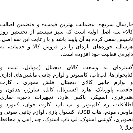
«ارسال سریع»، «ضمانت بهترین قیمت» و «تضمین اصالت
کالا» سه اصل اولیه است که سبز سیستم از نخستین روز
تاسیس سعی کرده به آن پایبند باشد و با رعایت این سه اصل،
هرسال، حوزه‌های تازه‌ای را در فروش کالا و خدمات، به
دایره‌ی فعالیت خود افزوده است.
ستره‌ای به وسعت کالای دیجیتال (
موبایل
، تبلت و
کتابخوان‌ها
،
لپ‌تاپ
،
کامپیوتر و لوازم جانبی
،
ماشین‌های اداری
و لوازم جانبی کالای دیجیتال
،
فلش مموری
،
کارت
حافظه
،
پاوربانک
،
هارد اکسترنال
،
کابل
،
شارژر
،
هدفون و
ندزفری
،
اسپیکر
،
باکس هارد
،
تجهیزات ذخیره سازی
طلاعات
،
رم کامپیوتر و لپ تاپ
،
کارت خوان
،
کیبورد و
اوس
،
مودم
،
هاب USB
،
کنسول بازی
،
لوازم جانبی صوتی و
تصویری
،
گوشی استوک
،
لپ تاپ استوک
،
چندراهی و محافظ
برق
)؛