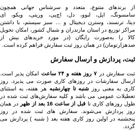
از برندهای متنوع، متعدد و سرشناس جهانی همچون
امسونگ، اپل،
لنوو
،
دل
،
اچ‌پی
،
وریتی
،
ویکو
،
ای
یتا
،
ترنسند
،
وسترن دیجیتال
و … سبز سیستم، با داشتن
مراکز توزیع در استان مازندران و شمال کشور، امکان تحویل
کالا را به‌صورت رایگان (در مورد خریدهای بیش از
صدهزارتومان) در همان روز ثبت سفارش فراهم کرده است.
ثبت، پردازش و ارسال سفارش
بت سفارش در
۷ روز هفته و ۲۴ ساعت
امکان پذیر است.
ارسال سفارشات در روزهای کاری صورت می پذیرد. روز
اری به معنی روز
شنبه تا چهارنشبه
هر هفته، به استثنای
تعطیلات عمومی می باشد و کلیه سفارش‏‌های ثبت شده در
ول روزهای کاری تا
قبل از ساعت 16 بعد از ظهر
در همان
روز پردازش می‌‏شوند. سفارش های ثبت شده در روز
پنجشنبه در اولین روز کاری هفته بعد ( شنبه ) پردازش می
گردد.