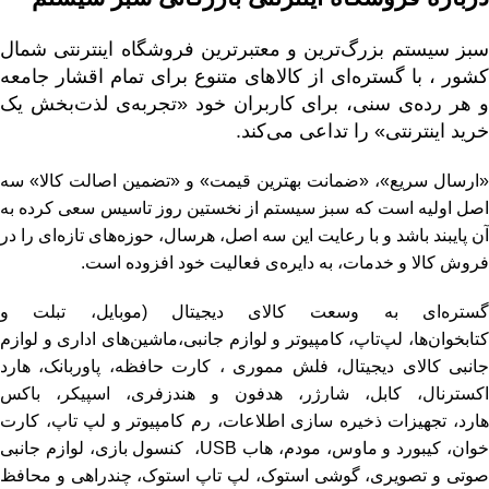
سبز سیستم بزرگ‌ترین و معتبرترین فروشگاه اینترنتی شمال
کشور ، با گستره‌ای از
کالاهای متنوع
برای تمام اقشار جامعه
و هر رده‌ی سنی، برای کاربران خود «تجربه‌ی لذت‌بخش یک
خرید اینترنتی» را تداعی می‌کند.
«ارسال سریع»، «ضمانت بهترین قیمت» و «تضمین اصالت کالا» سه
اصل اولیه است که سبز سیستم از نخستین روز تاسیس سعی کرده به
آن پایبند باشد و با رعایت این سه اصل، هرسال، حوزه‌های تازه‌ای را در
فروش کالا و خدمات، به دایره‌ی فعالیت خود افزوده است.
ستره‌ای به وسعت کالای دیجیتال (
موبایل
، تبلت و
کتابخوان‌ها
،
لپ‌تاپ
،
کامپیوتر و لوازم جانبی
،
ماشین‌های اداری و لوازم
انبی کالای دیجیتال
،
فلش مموری
،
کارت حافظه
،
پاوربانک
،
هارد
اکسترنال
،
کابل
،
شارژر
،
هدفون و هندزفری
،
اسپیکر
،
باکس
ارد
،
تجهیزات ذخیره سازی اطلاعات
،
رم کامپیوتر و لپ تاپ
،
کارت
وان
،
کیبورد و ماوس
،
مودم
،
هاب USB
،
کنسول بازی
،
لوازم جانبی
وتی و تصویری
،
گوشی استوک
،
لپ تاپ استوک
،
چندراهی و محافظ