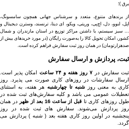
برق
)؛
از برندهای متنوع، متعدد و سرشناس جهانی همچون سامسونگ،
پل،
لنوو
،
دل
،
اچ‌پی
،
وریتی
،
ویکو
،
ای دیتا
،
ترنسند
،
وسترن دیجیتال
و
… سبز سیستم، با داشتن مراکز توزیع در استان مازندران و شمال
کشور، امکان تحویل کالا را به‌صورت رایگان (در مورد خریدهای بیش از
صدهزارتومان) در همان روز ثبت سفارش فراهم کرده است.
ثبت، پردازش و ارسال سفارش
بت سفارش در
۷ روز هفته و ۲۴ ساعت
امکان پذیر است.
ارسال سفارشات در روزهای کاری صورت می پذیرد. روز
اری به معنی روز
شنبه تا چهارشنبه
هر هفته، به استثنای
تعطیلات عمومی می باشد و کلیه سفارش‏‌های ثبت شده در
ول روزهای کاری تا
قبل از ساعت 16 بعد از ظهر
در همان
روز پردازش می‌‏شوند. سفارش های ثبت شده در روز
پنجشنبه در اولین روز کاری هفته بعد ( شنبه ) پردازش می
گردد.